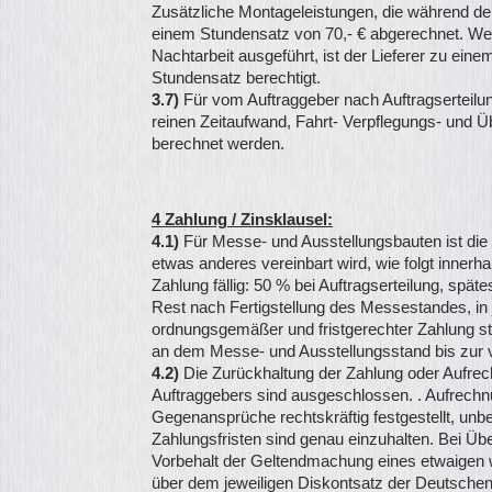
Zusätzliche Montageleistungen, die während de
einem Stundensatz von 70,- € abgerechnet. We
Nachtarbeit ausgeführt, ist der Lieferer zu ei
Stundensatz berechtigt.
3.7)
Für vom Auftraggeber nach Auftragsertei
reinen Zeitaufwand, Fahrt- Verpflegungs- und
berechnet werden.
4 Zahlung / Zinsklausel:
4.1)
Für Messe- und Ausstellungsbauten ist di
etwas anderes vereinbart wird, wie folgt inner
Zahlung fällig: 50 % bei Auftragserteilung, sp
Rest nach Fertigstellung des Messestandes, in 
ordnungsgemäßer und fristgerechter Zahlung s
an dem Messe- und Ausstellungsstand bis zur v
4.2)
Die Zurückhaltung der Zahlung oder Auf
Auftraggebers sind ausgeschlossen. . Aufrech
Gegenansprüche rechtskräftig festgestellt, unbe
Zahlungsfristen sind genau einzuhalten. Bei Üb
Vorbehalt der Geltendmachung eines etwaigen
über dem jeweiligen Diskontsatz der Deutsche