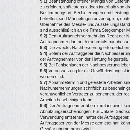
9.1)
Beanstandung offener Mängel von Lieferung
zu erfolgen, spätestens jedoch innerhalb von dr
Bestimmungsort. Bei Lieferungen und Leistung
betreffen, sind Mängelrügen unverzüglich, spät
Übernahme des Messe- und Ausstellungsstandes
sind ausschließlich an die Firma Stegkemper Me
9.2)
Dem Auftragnehmer steht das Recht der Na
Auftragnehmer darf auch mehrmals nachbesse
9.3)
Die zwecks Nachbesserung erforderlichen 
9.4)
Sofern der Auftraggeber die Nachbesserung
der Auftragnehmer von der Haftung freigestellt.
9.
5)
Bei Fehlschlagen der Nachbesserung lebe
9.6)
Voraussetzung für die Gewährleistung ist in
worden sind.
9.7)
Abnahmetermin und geleistete Arbeiten s
Nachunternehmungen schriftlich zu bescheinigen.
verantwortlichen Vertreter zu benennen, der re
Arbeiten bescheinigen kann.
9.8)
Der Auftragnehmer übernimmt insoweit ke
Abnutzungserscheinungen. Für Unfälle, Sachs
Verwendung entstehen, haftet der Auftraggeber.
Auftraggeber von der Messe gemietet hat, könn
Gewähr übernommen wird.