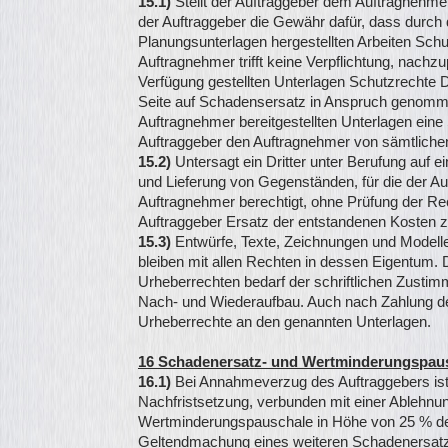
15.1)
Stellt der Auftraggeber dem Auftragnehm
der Auftraggeber die Gewähr dafür, dass durch 
Planungsunterlagen hergestellten Arbeiten Schut
Auftragnehmer trifft keine Verpflichtung, nachz
Verfügung gestellten Unterlagen Schutzrechte Dr
Seite auf Schadensersatz in Anspruch genomm
Auftragnehmer bereitgestellten Unterlagen eine S
Auftraggeber den Auftragnehmer von sämtlichen
15.2)
Untersagt ein Dritter unter Berufung auf 
und Lieferung von Gegenständen, für die der Auft
Auftragnehmer berechtigt, ohne Prüfung der Rec
Auftraggeber Ersatz der entstandenen Kosten z
15.3)
Entwürfe, Texte, Zeichnungen und Modelle
bleiben mit allen Rechten in dessen Eigentum.
Urheberrechten bedarf der schriftlichen Zusti
Nach- und Wiederaufbau. Auch nach Zahlung des
Urheberrechte an den genannten Unterlagen.
16 Schadenersatz- und Wertminderungspau
16.1)
Bei Annahmeverzug des Auftraggebers is
Nachfristsetzung, verbunden mit einer Ablehnun
Wertminderungspauschale in Höhe von 25 % de
Geltendmachung eines weiteren Schadenersatze