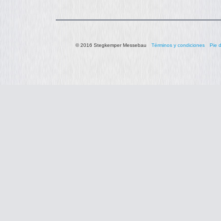
© 2016 Stegkemper Messebau
Términos y condiciones
Pie 