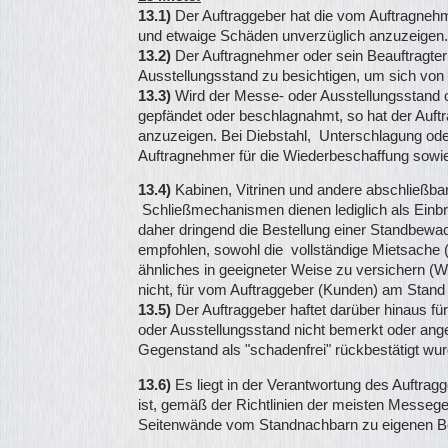
13.1)
Der Auftraggeber hat die vom Auftragneh
und etwaige Schäden unverzüglich anzuzeigen.
13.2)
Der Auftragnehmer oder sein Beauftragter 
Ausstellungsstand zu besichtigen, um sich von
13.3)
Wird der Messe- oder Ausstellungsstand o
gepfändet oder beschlagnahmt, so hat der Auft
anzuzeigen. Bei Diebstahl, Unterschlagung ode
Auftragnehmer für die Wiederbeschaffung sowi
13.4)
Kabinen, Vitrinen und andere abschließbar
Schließmechanismen dienen lediglich als Ein
daher dringend die Bestellung einer Standbe
empfohlen, sowohl die vollständige Mietsache 
ähnliches in geeigneter Weise zu versichern (We
nicht, für vom Auftraggeber (Kunden) am Stand
13.5)
Der Auftraggeber haftet darüber hinaus f
oder Ausstellungsstand nicht bemerkt oder angez
Gegenstand als "schadenfrei" rückbestätigt wur
13.6)
Es liegt in der Verantwortung des Auftra
ist, gemäß der Richtlinien der meisten Messege
Seitenwände vom Standnachbarn zu eigenen 