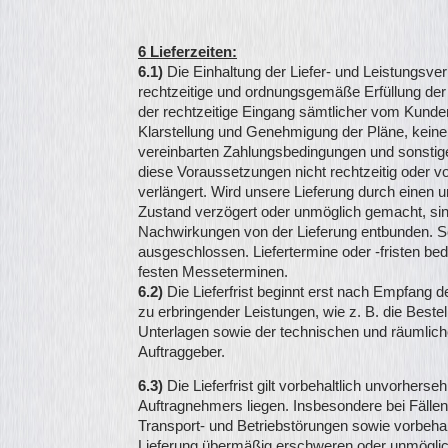
6 Lieferzeiten:
6.1
)
Die Einhaltung der Liefer- und Leistungsv
rechtzeitige und ordnungsgemäße Erfüllung der
der rechtzeitige Eingang sämtlicher vom Kunden 
Klarstellung und Genehmigung der Pläne, keine 
vereinbarten Zahlungsbedingungen und sonstig
diese Voraussetzungen nicht rechtzeitig oder vol
verlängert. Wird unsere Lieferung durch einen 
Zustand verzögert oder unmöglich gemacht, sind
Nachwirkungen von der Lieferung entbunden. 
ausgeschlossen. Liefertermine oder -fristen bed
festen Messeterminen.
6.2)
Die Lieferfrist beginnt erst nach Empfang 
zu erbringender Leistungen, wie z. B. die Bestel
Unterlagen sowie der technischen und räumlich
Auftraggeber.
6.3)
Die Lieferfrist gilt vorbehaltlich unvorhers
Auftragnehmers liegen. Insbesondere bei Fäll
Transport- und Betriebstörungen sowie vorbehal
Lieferung übermäßig erschweren oder unmögli