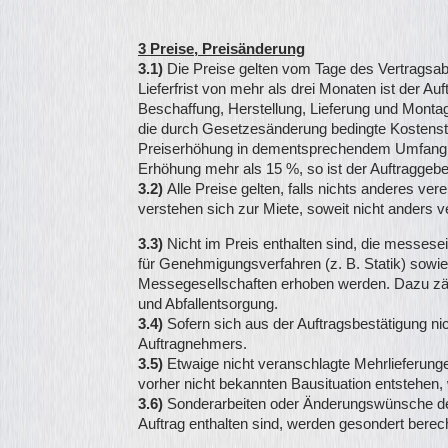
3 Preise, Preisänderung
3.1)
Die Preise gelten vom Tage des Vertragsab
Lieferfrist von mehr als drei Monaten ist der Au
Beschaffung, Herstellung, Lieferung und Montag
die durch Gesetzesänderung bedingte Kostens
Preiserhöhung in dementsprechendem Umfang a
Erhöhung mehr als 15 %, so ist der Auftraggebe
3.2)
Alle Preise gelten, falls nichts anderes ver
verstehen sich zur Miete, soweit nicht anders ve
3.3)
Nicht im Preis enthalten sind, die messes
für Genehmigungsverfahren (z. B. Statik) sowie 
Messegesellschaften erhoben werden. Dazu zä
und Abfallentsorgung.
3.4)
Sofern sich aus der Auftragsbestätigung ni
Auftragnehmers.
3.5)
Etwaige nicht veranschlagte Mehrlieferung
vorher nicht bekannten Bausituation entstehen
3.6)
Sonderarbeiten oder Änderungswünsche des
Auftrag enthalten sind, werden gesondert berech