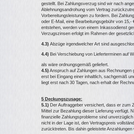
gestellt. Bei Zahlungsverzug sind wir nach ang
Ablehnungsandrohung vom Vertrag zurückzutret
Vorbereitungsleistungen zu fordern. Bei Zahlun
oder E-Mail, eine Bearbeitungsgebühr von 15,-
entstehen, werden von einem Inkassodienst ge
Verzugszinsen erfolgt im Rahmen der gesetzl
4.3)
Abzüge irgendwelcher Art sind ausgeschlos
4.4)
Bei Verschiebung von Lieferterminen auf Wu
als wäre ordnungsgemäß geliefert.
4.5)
Anspruch auf Zahlungen aus Rechnungen 
erst bei Eingang einer inhaltlich, sachgemäß u
liegt erst nach 30 Tagen, nach erhalt der Rechn
5 Deckungszusage:
5.1)
Der Auftraggeber versichert, dass er zum Ze
Mittel zur Bezahlung dieser Lieferung verfügt. N
finanzielle Zahlungsprobleme sind unverzüglich
nicht in der Lage ist, den Vertragspreis vollst
zurücktreten. Bis dahin geleistete Anzahlungen 