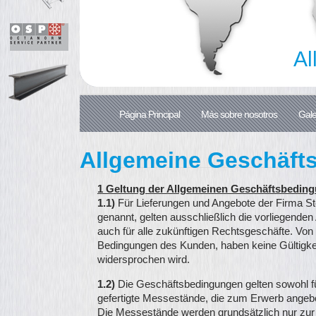
Every
Página Principal
Más sobre nosotros
Gale
Allgemeine Geschäft
1 Geltung der Allgemeinen Geschäftsbedin
1.1)
Für Lieferungen und Angebote der Firma 
genannt, gelten ausschließlich die vorliegende
auch für alle zukünftigen Rechtsgeschäfte. V
Bedingungen des Kunden, haben keine Gültigkeit
widersprochen wird.
1.2)
Die Geschäftsbedingungen gelten sowohl für
gefertigte Messestände, die zum Erwerb angeb
Die Messestände werden grundsätzlich nur zur 