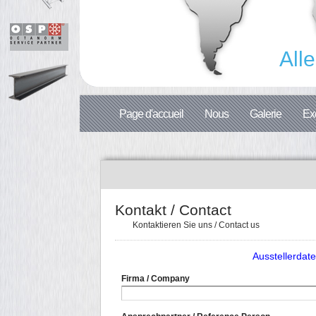
Al
Page d'accueil
Nous
Galerie
Ex
Kontakt / Contact
Kontaktieren Sie uns / Contact us
Ausstellerdaten
Firma / Company