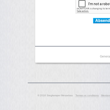
Absende
Genera
© 2016 Stegkemper Messebau
Termes et conditions
Mention