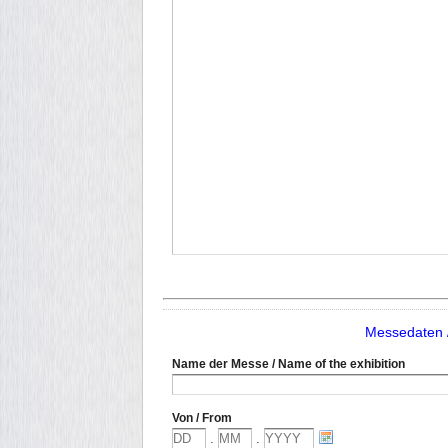
Messedaten / 
Name der Messe / Name of the exhibition
Von / From
.
.